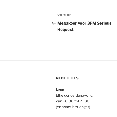
Bericht
Vorig
VORIGE
navigatie
bericht
Megakoor voor 3FM Serious
Request
REPETITIES
Uren
Elke donderdagavond,
van 20:00 tot 21:30
(en soms iets langer)