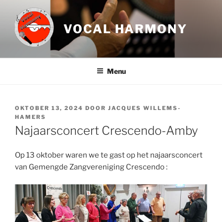
Ga
naar
VOCAL HARMONY
de
inhoud
Menu
GEPLAATST
OKTOBER 13, 2024
DOOR
JACQUES WILLEMS-
OP
HAMERS
Najaarsconcert Crescendo-Amby
Op 13 oktober waren we te gast op het najaarsconcert
van Gemengde Zangvereniging Crescendo :