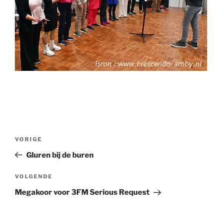
Bericht
Vorig
VORIGE
navigatie
bericht
Gluren bij de buren
Volgend
VOLGENDE
bericht
Megakoor voor 3FM Serious Request