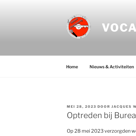
Ga
naar
de
VOC
inhoud
Home
Nieuws & Activiteiten
GEPLAATST
MEI 28, 2023
DOOR
JACQUES 
OP
Optreden bij Bure
Op 28 mei 2023 verzorgden we 