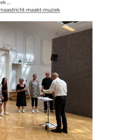
iek …
/maastricht-maakt-muziek